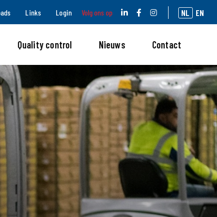
NL
EN
oads
Links
Login
Volg ons op
Quality control
Nieuws
Contact